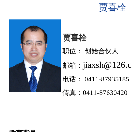
贾喜栓
贾喜栓
职位：
创始
合伙人
jiaxsh@126.
邮箱：
电话：
0411
-8
7935185
传真：
0411
-8
7630420