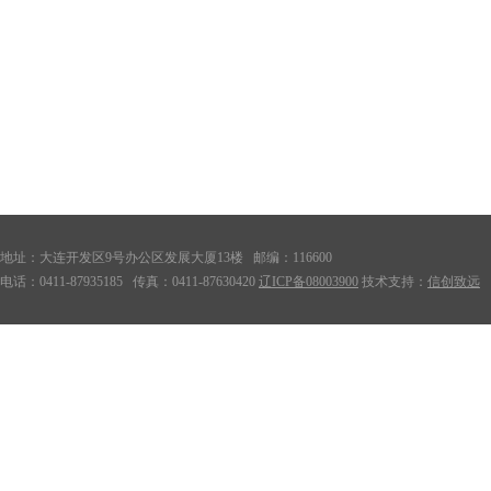
地址：大连开发区9号办公区发展大厦13楼 邮编：116600
电话：0411-87935185 传真：0411-87630420
辽ICP备08003900
技术支持：
信创致远