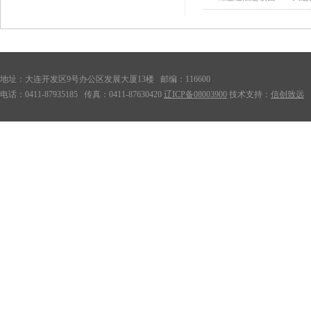
地址：大连开发区9号办公区发展大厦13楼 邮编：116600
电话：0411-87935185 传真：0411-87630420
辽ICP备08003900
技术支持：
信创致远