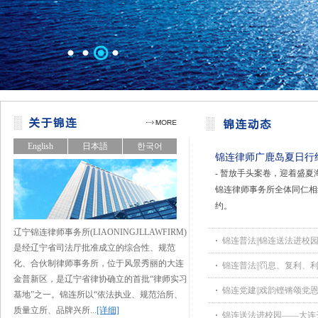
English
日本語
한국어
锦连律师广鹿岛夏日行
- 暂放手头案卷，迎着盛夏海
锦连律师事务所全体同仁相
约。
辽宁锦连律师事务所(LIAONINGJLLAWFIRM)
锦连普法||锦连送法进校
是经辽宁省司法厅批准成立的综合性、规范
化、合伙制律师事务所，位于风景秀丽的大连
锦连普法||罚息、复利、
金普新区，是辽宁省律协确立的首批“律师实习
锦连党建||戏韵铿锵颂党
基地”之一。锦连所以“依法执业、规范治所、
质量立所、品牌兴所...
[详细]
锦连送法进校园——大连