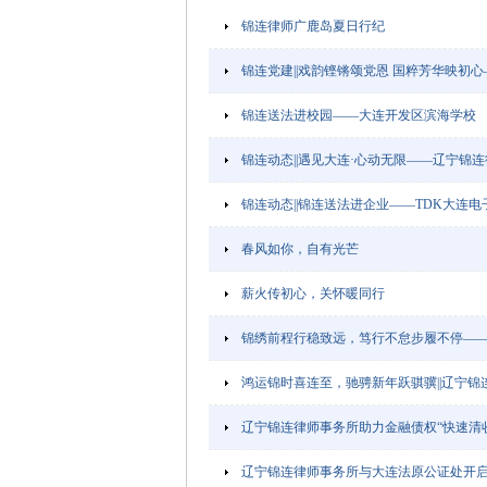
锦连律师广鹿岛夏日行纪
锦连党建||戏韵铿锵颂党恩 国粹芳华映初
锦连送法进校园——大连开发区滨海学校
锦连动态||遇见大连·心动无限——辽宁锦
锦连动态||锦连送法进企业——TDK大连电
春风如你，自有光芒
薪火传初心，关怀暖同行
锦绣前程行稳致远，笃行不怠步履不停——
鸿运锦时喜连至，驰骋新年跃骐骥||辽宁锦连
辽宁锦连律师事务所助力金融债权“快速清
辽宁锦连律师事务所与大连法原公证处开